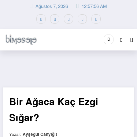
İçeriğe
Ağustos 7, 2026
12:57:56 AM
atla
Bir Ağaca Kaç Ezgi
Sığar?
Yazar:
Ayşegül Canyiğit