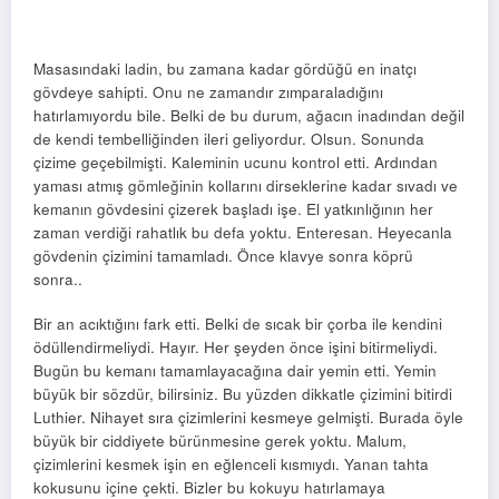
Masasındaki ladin, bu zamana kadar gördüğü en inatçı
gövdeye sahipti. Onu ne zamandır zımparaladığını
hatırlamıyordu bile. Belki de bu durum, ağacın inadından değil
de kendi tembelliğinden ileri geliyordur. Olsun. Sonunda
çizime geçebilmişti. Kaleminin ucunu kontrol etti. Ardından
yaması atmış gömleğinin kollarını dirseklerine kadar sıvadı ve
kemanın gövdesini çizerek başladı işe. El yatkınlığının her
zaman verdiği rahatlık bu defa yoktu. Enteresan. Heyecanla
gövdenin çizimini tamamladı. Önce klavye sonra köprü
sonra..
Bir an acıktığını fark etti. Belki de sıcak bir çorba ile kendini
ödüllendirmeliydi. Hayır. Her şeyden önce işini bitirmeliydi.
Bugün bu kemanı tamamlayacağına dair yemin etti. Yemin
büyük bir sözdür, bilirsiniz. Bu yüzden dikkatle çizimini bitirdi
Luthier. Nihayet sıra çizimlerini kesmeye gelmişti. Burada öyle
büyük bir ciddiyete bürünmesine gerek yoktu. Malum,
çizimlerini kesmek işin en eğlenceli kısmıydı. Yanan tahta
kokusunu içine çekti. Bizler bu kokuyu hatırlamaya