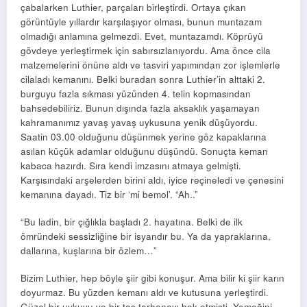
çabalarken Luthier, parçaları birleştirdi. Ortaya çıkan
görüntüyle yıllardır karşılaşıyor olması, bunun muntazam
olmadığı anlamına gelmezdi. Evet, muntazamdı. Köprüyü
gövdeye yerleştirmek için sabırsızlanıyordu. Ama önce cila
malzemelerini önüne aldı ve tasviri yapımından zor işlemlerle
cilaladı kemanını. Belki buradan sonra Luthier’in alttaki 2.
burguyu fazla sıkması yüzünden 4. telin kopmasından
bahsedebiliriz. Bunun dışında fazla aksaklık yaşamayan
kahramanımız yavaş yavaş uykusuna yenik düşüyordu.
Saatin 03.00 olduğunu düşünmek yerine göz kapaklarına
asılan küçük adamlar olduğunu düşündü. Sonuçta keman
kabaca hazırdı. Sıra kendi imzasını atmaya gelmişti.
Karşısındaki arşelerden birini aldı, iyice reçineledi ve çenesini
kemanına dayadı. Tiz bir ‘mi bemol’. “Ah..”
“Bu ladin, bir çığlıkla başladı 2. hayatına. Belki de ilk
ömründeki sessizliğine bir isyandır bu. Ya da yapraklarına,
dallarına, kuşlarına bir özlem…”
Bizim Luthier, hep böyle şiir gibi konuşur. Ama bilir ki şiir karın
doyurmaz. Bu yüzden kemanı aldı ve kutusuna yerleştirdi.
Güzel bir uykuyu ve bir tas tarhanayı hak etmişti. Yemeğini