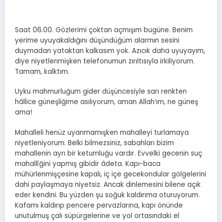
Saat 06.00. Gözlerimi çoktan açmışım bugüne. Benim
yerime uyuyakaldığını düşündüğüm alarmın sesini
duymadan yataktan kalkasım yok. Azıcık daha uyuyayım,
diye niyetlenmişken telefonumun zırıltısıyla irkiliyorum.
Tamam, kalktım.
Uyku mahmurluğum gider düşüncesiyle sarı renkten
hâllice güneşliğime asılıyorum, aman Allah’ım, ne güneş
ama!
Mahalleli henüz uyanmamışken mahalleyi turlamaya
niyetleniyorum. Belki bilmezsiniz, sabahları bizim
mahallenin ayrı bir ketumluğu vardır. Evvelki gecenin suç
mahallîğini yapmış gibidir âdeta. Kapı-baca
mühürlenmişçesine kapalı, iç içe gecekondular gölgelerini
dahi paylaşmaya niyetsiz. Ancak dinlemesini bilene açık
eder kendini. Bu yüzden şu soğuk kaldırıma oturuyorum.
Kafamı kaldırıp pencere pervazlarına, kapı önünde
unutulmuş çalı süpürgelerine ve yol ortasındaki el