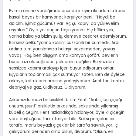
Evimin önüne vardığımda önünde irikıyım iki adamla koca
kasalı beyaz bir kamyonet karşılıyor beni. “Haydi be
abicim, işimiz gücümüz var. Aç şu kapıyı da yükleyelim
eşyaları.” Öyle ya, bugün taşınıyorum. Hiç hâlim yok,
yarına kalsa ya bizim şu iş, demeye cesaret edemiyorum.
Bilirsiniz belki, “yarına kalsın” cüzzamlı bir cümledir. Ardı
ardına tüm yarınlarınıza bulaşır; sezdirmeden, yavaş
yavaş. Hoş, ben alışığım ama kamyon şoförü beylerin
buna razı olacağından pek emin değilim. Bu yüzden
sessizce kapımı aralayıp içeri buyur ediyorum onları.
Eşyaların toplanması çok sürmüyor zaten. Ben de öylece
arkaya, koltukların arasına yerleşiyorum. Anahtar, kontak,
debriyaj ve gaz. Gidiyoruz. Gidiyorum.
Arkamızda mavi bir bisiklet, bizim Ferit. “Aabiii, bu çiçeği
unutmuşsun!” bisikletin arkasında, saksısında yıllanmış
küpeli çiçeğim. Ferit hızlandıkça hızlanıyor, öyle ki çiçeğin
yere düştüğünü fark etmiyor bile. Saksı parçaları bir
tarafa, morlu beyazlı çiçekler bir tarafa savruluyor. İç
çekiyorum derinden ama olsun, diyorum. “Olsun, en