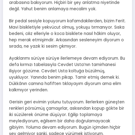
arabasına bakıyorum. Hiçbiri bir şey anlatma niyetinde
değil. Yahut benim anlamaya mecalim yok.
Bir pedal sesiyle kopuyorum kafamdakilerden, bizim Ferit.
Mavi bisikletiyle yekvücut olmuş, yokuşu tırmanıyor. Sıska
bedeni, cılız elleriyle o koca bisiklete nasıl hâkim oluyor,
hep merak etmişimdir. Arkasından sesleneyim diyorum o
sırada, ne yazık ki sesim çıkmıyor.
Ayaklarımı sürüye sürüye ilerlemeye devam ediyorum. Bu
defa kırmızı tabelasıyla Cevdet Usta’nın tamirhanesi
ilişiyor gözüme. Cevdet Usta koltuğa büzülmüş,
uyukluyor. Yanında benim pikap. Tamir etmiş demek ki.
Dükkânın camına hafiften tıklayayım diyorum ama elim
kalkmıyor yerinden.
Gerisin geri evimin yolunu tutuyorum. İlerlerken güneşten
renkleri pörsümüş çamaşırlar, askısından kopup gökte bir
iki süzülerek önüme düşüyor. Eğilip toplamaya
meylediyorum, eğilsem bir daha doğrulamayacak
gibiyim. Yoluma devam ediyorum. Bugün içimden hiçbir
şey gelmiyor sanki, sadece yürümek istiyorum.