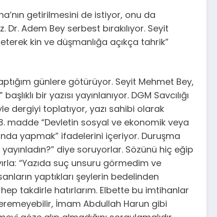
a’nın getirilmesini de istiyor, onu da
z. Dr. Adem Bey serbest bırakılıyor. Seyit
zeterek kin ve düşmanlığa açıkça tahrik”
yaptığım günlere götürüyor. Seyit Mehmet Bey,
aşlıklı bir yazısı yayınlanıyor. DGM Savcılığı
e dergiyi toplatıyor, yazı sahibi olarak
163. madde “Devletin sosyal ve ekonomik veya
nda yapmak” ifadelerini içeriyor. Duruşma
 yayınladın?” diye soruyorlar. Sözünü hiç eğip
vırla: “Yazıda suç unsuru görmedim ve
sanların yaptıkları şeylerin bedelinden
 hep takdirle hatırlarım. Elbette bu imtihanlar
eremeyebilir, İmam Abdullah Harun gibi