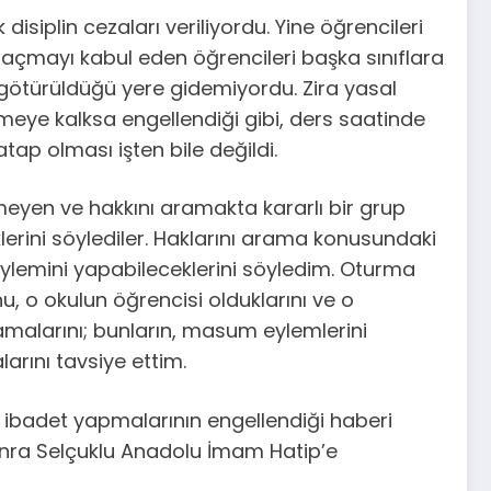
 disiplin cezaları veriliyordu. Yine öğrencileri
ı açmayı kabul eden öğrencileri başka sınıflara
 götürüldüğü yere gidemiyordu. Zira yasal
rmeye kalksa engellendiği gibi, ders saatinde
ap olması işten bile değildi.
nmeyen ve hakkını aramakta kararlı bir grup
erini söylediler. Haklarını arama konusundaki
a eylemini yapabileceklerini söyledim. Oturma
 o okulun öğrencisi olduklarını ve o
malarını; bunların, masum eylemlerini
arını tavsiye ettim.
 ibadet yapmalarının engellendiği haberi
sonra Selçuklu Anadolu İmam Hatip’e