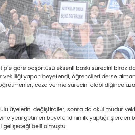
p’e göre başörtüsü eksenli baskı sürecini biraz 
vekilliği yapan beyefendi, öğrencileri derse alma
n öğretmenler, ceza verme sürecini olabildiğince uz
rulu üyelerini değiştirdiler, sonra da okul müdür v
ne yeni getirilen beyefendinin ilk yaptığı işlerden bir
l gelişeceği belli olmuştu.