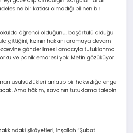
meyi göze alıp almadığını sorgulamalıdır.
lesine bir katkısı olmadığı bilinen bir
 o okulda öğrenci olduğunu, başörtülü olduğu
la gittiğini, kızının hakkını aramaya devam
 cezaevine gönderilmesi amacıyla tutuklanma
 korku ve panik emaresi yok. Metin gözüküyor.
an usulsüzlükleri anlatıp bir haksızlığa engel
yacak. Ama hâkim, savcının tutuklama talebini
kkındaki şikâyetleri, inşallah “Şubat