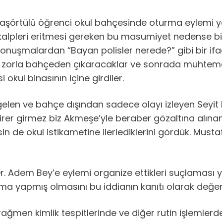
başörtülü öğrenci okul bahçesinde oturma eylemi yap
alpleri eritmesi gereken bu masumiyet nedense birle
. Konuşmalardan “Bayan polisler nerede?” gibi bir i
eri zorla bahçeden çıkaracaklar ve sonrada muhteme
 okul binasının içine girdiler.
gelen ve bahçe dışından sadece olayı izleyen Seyi
 girer girmez biz Akmeşe’yle beraber gözaltına alın
 de okul istikametine ilerlediklerini gördük. Mustafa
 Adem Bey’e eylemi organize ettikleri suçlaması yap
 yapmış olmasını bu iddianın kanıtı olarak değerl
rağmen kimlik tespitlerinde ve diğer rutin işlemler