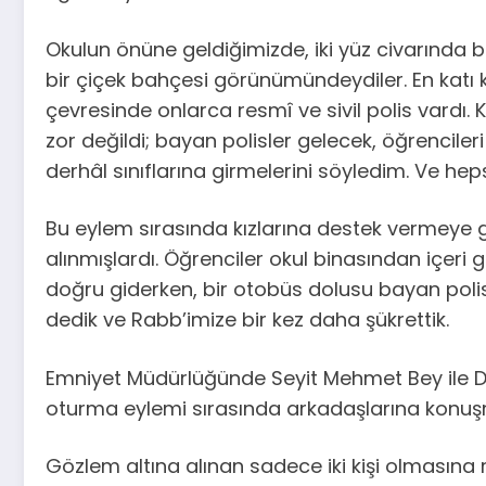
Okulun önüne geldiğimizde, iki yüz civarında 
bir çiçek bahçesi görünümündeydiler. En katı k
çevresinde onlarca resmî ve sivil polis vardı
zor değildi; bayan polisler gelecek, öğrencil
derhâl sınıflarına girmelerini söyledim. Ve hepsi
Bu eylem sırasında kızlarına destek vermeye 
alınmışlardı. Öğrenciler okul binasından içeri
doğru giderken, bir otobüs dolusu bayan polisin
dedik ve Rabb’imize bir kez daha şükrettik.
Emniyet Müdürlüğünde Seyit Mehmet Bey ile Dr.
oturma eylemi sırasında arkadaşlarına konuşma
Gözlem altına alınan sadece iki kişi olmasına 