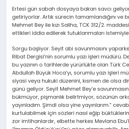
Ertesi gün sabah dosyaya bakan savcı geliyor. S
getiriyorlar. Artık sürecin tamamlandığını ve b
Mehmet Bey ile kızı Saliha, TCK 312/2. maddesi
ettikleri iddia edilerek tutuklanmaları istemiyl
Sorgu başlıyor. Seyit abi savunmasını yaparke
Ribat Dergisi’nin sorumlu yazı işleri müdürü. D
bu yazının o tarihlerde yürürlükte olan Türk Ce
Abdullah Büyük Hoca’yı, sorumlu yazı işleri m
siyasi veya hukuki düzenini, kısmen de olsa 
günü geliyor. Seyit Mehmet Bey’e savunmasını y
bükmüyor, pişmanlık belirtmiyor, sözünün ark
yayınladım. Şimdi olsa yine yayınlarım.” cevabı
kurtulabilmek için sözleri nasıl eğip büktükleri
zor imtihanlardır, elbette herkes Mevlana Eb