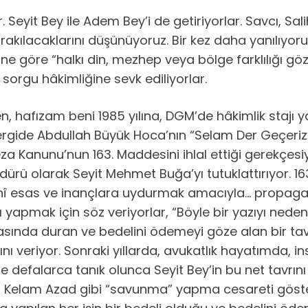
eyit Bey ile Adem Bey’i de getiriyorlar. Savcı, Salih
ırakılacaklarını düşünüyoruz. Bir kez daha yanılıyoru
ne göre “halkı din, mezhep veya bölge farklılığı gö
e sorgu hâkimliğine sevk ediliyorlar.
n, hafızam beni 1985 yılına, DGM’de hâkimlik stajı 
ergide Abdullah Büyük Hoca’nın “Selam Der Geçeriz” b
za Kanunu’nun 163. Maddesini ihlal ettiği gerekçesiyl
üdürü olarak Seyit Mehmet Buğa’yı tutuklattırıyor. 
dinî esas ve inançlara uydurmak amacıyla… propaga
apmak için söz veriyorlar, “Böyle bir yazıyı neden
asında duran ve bedelini ödemeyi göze alan bir ta
nı veriyor. Sonraki yıllarda, avukatlık hayatımda, in
ne defalarca tanık olunca Seyit Bey’in bu net tavrını
u’l Kelam Azad gibi “savunma” yapma cesareti göst