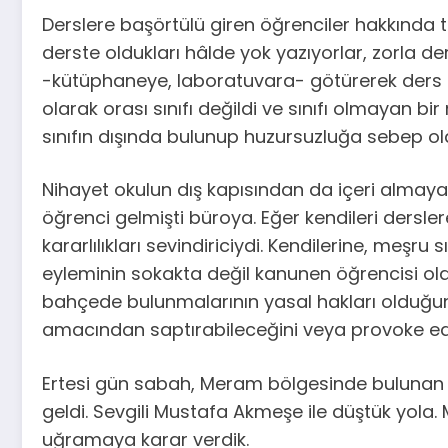
Derslere başörtülü giren öğrenciler hakkında tuta
derste oldukları hâlde yok yazıyorlar, zorla d
-kütüphaneye, laboratuvara- götürerek ders iş
olarak orası sınıfı değildi ve sınıfı olmayan 
sınıfın dışında bulunup huzursuzluğa sebep ol
Nihayet okulun dış kapısından da içeri almayac
öğrenci gelmişti büroya. Eğer kendileri dersl
kararlılıkları sevindiriciydi. Kendilerine, meş
eyleminin sokakta değil kanunen öğrencisi old
bahçede bulunmalarının yasal hakları olduğu
amacından saptırabileceğini veya provoke edici
Ertesi gün sabah, Meram bölgesinde bulunan b
geldi. Sevgili Mustafa Akmeşe ile düştük yola
uğramaya karar verdik.