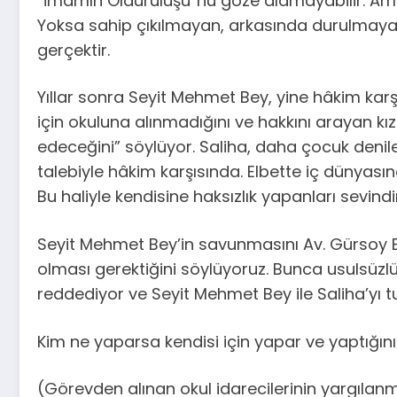
“İmamın Öldürülüşü”nü göze alamayabilir. Ama 
Yoksa sahip çıkılmayan, arkasında durulmayan 
gerçektir.
Yıllar sonra Seyit Mehmet Bey, yine hâkim karş
için okuluna alınmadığını ve hakkını arayan kı
edeceğini” söylüyor. Saliha, daha çocuk deni
talebiyle hâkim karşısında. Elbette iç dünyası
Bu haliyle kendisine haksızlık yapanları sevindi
Seyit Mehmet Bey’in savunmasını Av. Gürsoy Bil
olması gerektiğini söylüyoruz. Bunca usulsüzl
reddediyor ve Seyit Mehmet Bey ile Saliha’yı 
Kim ne yaparsa kendisi için yapar ve yaptığının
(Görevden alınan okul idarecilerinin yargılanm