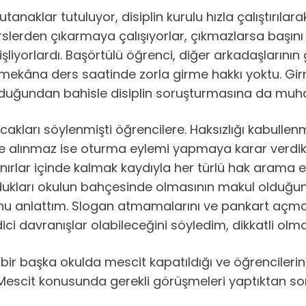
naklar tutuluyor, disiplin kurulu hızla çalıştırılarak
erslerden çıkarmaya çalışıyorlar, çıkmazlarsa başın
liyorlardı. Başörtülü öğrenci, diğer arkadaşlarının
bir mekâna ders saatinde zorla girme hakkı yoktu. Gi
duğundan bahisle disiplin soruşturmasına da muhat
akları söylenmişti öğrencilere. Haksızlığı kabulle
ere alınmaz ise oturma eylemi yapmaya karar verdikl
ru sınırlar içinde kalmak kaydıyla her türlü hak aram
ukları okulun bahçesinde olmasının makul olduğunu,
nu anlattım. Slogan atmamalarını ve pankart açma
 davranışlar olabileceğini söyledim, dikkatli olmal
ir başka okulda mescit kapatıldığı ve öğrencilerin
. Mescit konusunda gerekli görüşmeleri yaptıktan 