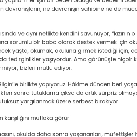
yapılan her işin bir bedeli olduğu ve bedelini öde
davranışların, ne davranışın sahibine ne de mücade
ısında ve aynı netlikte kendini savunuyor, “kızının
zına sorumlu bir baba olarak destek vermek için oku
lecek yaşta, okumak, okuluna girmek istediği için,
nda tedirginlikler yaşıyordur. Ama görünüşte hiçbir
rmiyor, bizleri mutlu ediyor.
gin’le birlikte yapıyoruz. Hâkime dünden beri yaşan
ükten sonra tutuklama çıksa da artık sürpriz olma
tutuksuz yargılanmak üzere serbest bırakıyor.
 karşılığını mutlaka görür.
asını, okulda daha sonra yaşananları, müfettişler ha