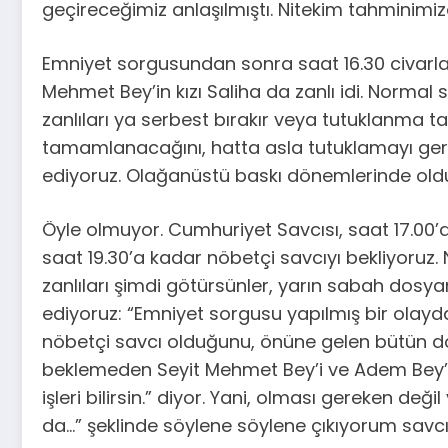
geçireceğimiz anlaşılmıştı. Nitekim tahminimiz
Emniyet sorgusundan sonra saat 16.30 civarla
Mehmet Bey’in kızı Saliha da zanlı idi. Normal
zanlıları ya serbest bırakır veya tutuklanma tal
tamamlanacağını, hatta asla tutuklamayı gerek
ediyoruz. Olağanüstü baskı dönemlerinde ol
Öyle olmuyor. Cumhuriyet Savcısı, saat 17.00’d
saat 19.30’a kadar nöbetçi savcıyı bekliyoruz. 
zanlıları şimdi götürsünler, yarın sabah dosyanı
ediyoruz: “Emniyet sorgusu yapılmış bir olayd
nöbetçi savcı olduğunu, önüne gelen bütün d
beklemeden Seyit Mehmet Bey’i ve Adem Bey’i a
işleri bilirsin.” diyor. Yani, olması gereken de
da…” şeklinde söylene söylene çıkıyorum savc