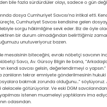
den bile fazla sürdürdüler olayı, sadece o gün değil
rında dosya Cumhuriyet Savcısı’na intikal etti. K
 süreçte, Cumhuriyet Savcısı kendisine gelen dosyayı
ebiyle sorgu hâkimliğine sevk eder. Biz de öyle olaca
tiren bir durum olmadığından belirttiğimiz zaman 
duğumuzu unutuveriyoruz bazen.
e mesaisinin biteceğini, evrakı nöbetçi savcının inc
Nöbetçi Savcı, Av. Gürsoy Bilgin ile bana, “Arkadaşl
n kendi savcısı gelsin, değerlendirmeyi o yapsın.” di
a zanlıların tekrar emniyete gönderilmesinin hukuk
osyalara bakmak zorunda olduğunu…” söylüyoruz. A
lelacele götürüyorlar. Ve eski DGM savcılarından o
ğil yapılması istenen muameleyi yaptıklarını ima edi
ının odasından.